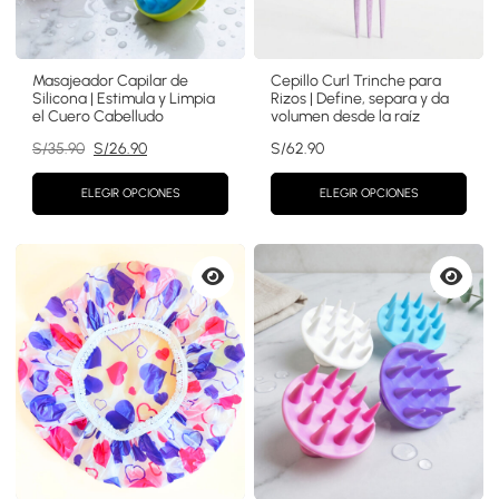
Masajeador Capilar de
Cepillo Curl Trinche para
Silicona | Estimula y Limpia
Rizos | Define, separa y da
el Cuero Cabelludo
volumen desde la raíz
El
El
S/
35.90
S/
26.90
S/
62.90
precio
precio
original
actual
ELEGIR OPCIONES
ELEGIR OPCIONES
era:
es:
S/35.90.
S/26.90.
Vista
Vista
previa
previa