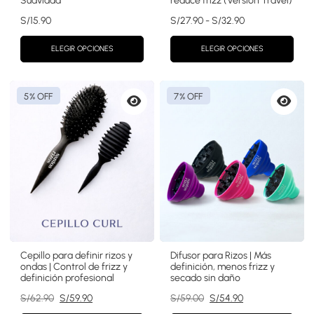
Suavidad
reduce frizz (Versión Travel)
Rango
S/
15.90
S/
27.90
-
S/
32.90
de
precios:
ELEGIR OPCIONES
ELEGIR OPCIONES
desde
S/27.90
hasta
5% OFF
7% OFF
S/32.90
Vista
Vista
previa
previa
Cepillo para definir rizos y
Difusor para Rizos | Más
ondas | Control de frizz y
definición, menos frizz y
definición profesional
secado sin daño
El
El
El
El
S/
62.90
S/
59.90
S/
59.00
S/
54.90
precio
precio
precio
precio