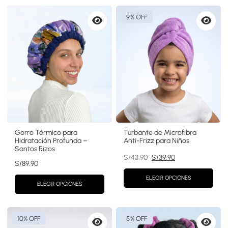
9% OFF
Vista
Vista
previa
previa
Gorro Térmico para
Turbante de Microfibra
Hidratación Profunda –
Anti-Frizz para Niños
Santos Rizos
El
El
S/
43.90
S/
39.90
S/
89.90
precio
precio
original
actual
ELEGIR OPCIONES
ELEGIR OPCIONES
era:
es:
S/43.90.
S/39.90.
10% OFF
5% OFF
Vista
Vista