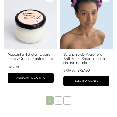
previa
previa
Mascarilla Hidratante para
Scrunchie de Microfibra
Rizos y Ondas | Santos Rizos
Anti-Frizz | Seca tu cabello
sin maltratarlo
S/
56.90
El
El
S/
39.90
S/
37.90
precio
precio
AGREGAR AL CARRITO
original
actual
ELEGIR OPCIONES
era:
es:
S/39.90.
S/37.90.
1
2
»