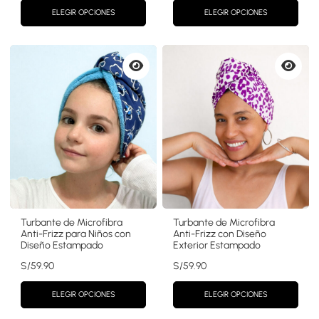
original
actual
original
actual
ELEGIR OPCIONES
ELEGIR OPCIONES
era:
es:
era:
es:
S/62.90.
S/59.90.
S/59.00.
S/54.90.
Vista
Vista
previa
previa
Turbante de Microfibra
Turbante de Microfibra
Anti-Frizz para Niños con
Anti-Frizz con Diseño
Diseño Estampado
Exterior Estampado
S/
59.90
S/
59.90
ELEGIR OPCIONES
ELEGIR OPCIONES