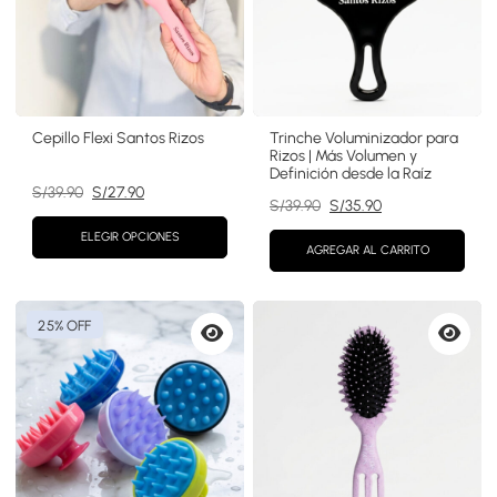
Cepillo Flexi Santos Rizos
Trinche Voluminizador para
Rizos | Más Volumen y
Definición desde la Raíz
El
El
S/
39.90
S/
27.90
El
El
S/
39.90
S/
35.90
precio
precio
precio
precio
original
actual
ELEGIR OPCIONES
original
actual
AGREGAR AL CARRITO
era:
es:
era:
es:
S/39.90.
S/27.90.
S/39.90.
S/35.90.
25% OFF
Vista
Vista
previa
previa