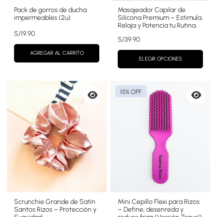
Pack de gorros de ducha
Masajeador Capilar de
impermeables (2u)
Silicona Premium – Estimula,
Relaja y Potencia tu Rutina.
S/
19.90
S/
39.90
AGREGAR AL CARRITO
ELEGIR OPCIONES
15% OFF
Vista
Vista
previa
previa
Scrunchie Grande de Satín
Mini Cepillo Flexi para Rizos
Santos Rizos – Protección y
– Define, desenreda y