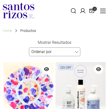
0
Home
Productos
Mostrar Resultados
12% OFF
Vista
Vista
previa
previa