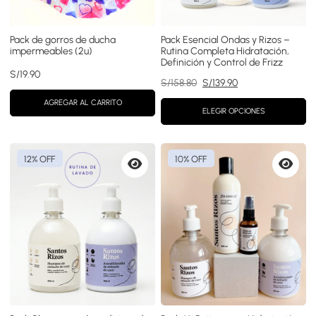
Pack de gorros de ducha
Pack Esencial Ondas y Rizos –
impermeables (2u)
Rutina Completa Hidratación,
Definición y Control de Frizz
S/
19.90
El
El
S/
158.80
S/
139.90
precio
precio
AGREGAR AL CARRITO
original
actual
ELEGIR OPCIONES
era:
es:
S/158.80.
S/139.90.
12% OFF
10% OFF
Vista
Vista
previa
previa