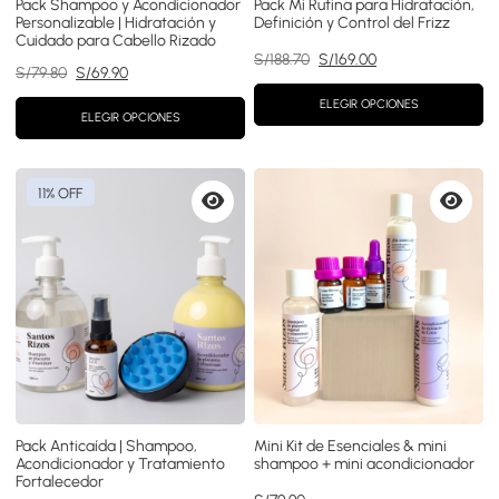
Pack Shampoo y Acondicionador
Pack Mi Rutina para Hidratación,
Personalizable | Hidratación y
Definición y Control del Frizz
Cuidado para Cabello Rizado
El
El
S/
188.70
S/
169.00
El
El
S/
79.80
S/
69.90
precio
precio
precio
precio
original
actual
ELEGIR OPCIONES
original
actual
ELEGIR OPCIONES
era:
es:
era:
es:
S/188.70.
S/169.00.
S/79.80.
S/69.90.
11% OFF
Vista
Vista
previa
previa
Pack Anticaída | Shampoo,
Mini Kit de Esenciales & mini
Acondicionador y Tratamiento
shampoo + mini acondicionador
Fortalecedor