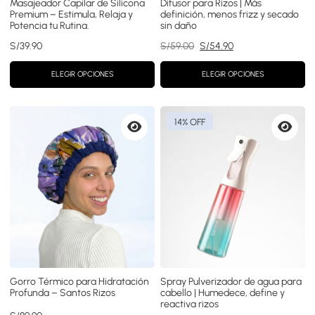
Masajeador Capilar de Silicona
Difusor para Rizos | Más
Premium – Estimula, Relaja y
definición, menos frizz y secado
Potencia tu Rutina.
sin daño
El
El
S/
39.90
S/
59.00
S/
54.90
precio
precio
original
actual
ELEGIR OPCIONES
ELEGIR OPCIONES
era:
es:
S/59.00.
S/54.90.
14% OFF
Vista
Vista
previa
previa
Gorro Térmico para Hidratación
Spray Pulverizador de agua para
Profunda – Santos Rizos
cabello | Humedece, define y
reactiva rizos