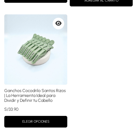
original
actual
AGREGAR AL CARRITO
era:
es:
S/39.90.
S/35.90.
Vista
previa
Ganchos Cocodrilo Santos Rizos
| La Herramienta Ideal para
Dividir y Definir tu Cabello
S/
33.90
ELEGIR OPCIONES