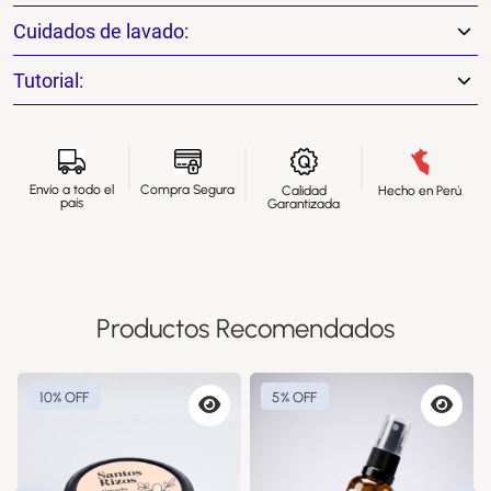
Cuidados de lavado:
Tutorial:
Envío a todo el
Compra Segura
Calidad
Hecho en Perú
país
Garantizada
Productos Recomendados
10% OFF
5% OFF
ta
Vista
Vista
via
previa
previa