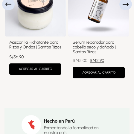
Mascarilla Hidratante para
Serum reparador para
Rizos y Ondas | Santos Rizos
cabello seco y dañado |
Santos Rizos
S/
56.90
El
El
S/
45.00
S/
42.90
precio
precio
AGREGAR AL CARRITO
original
actual
AGREGAR AL CARRITO
era:
es:
S/45.00.
S/42.90.
Hecho en Perú
Fomentando la formalidad en
nuestro país.