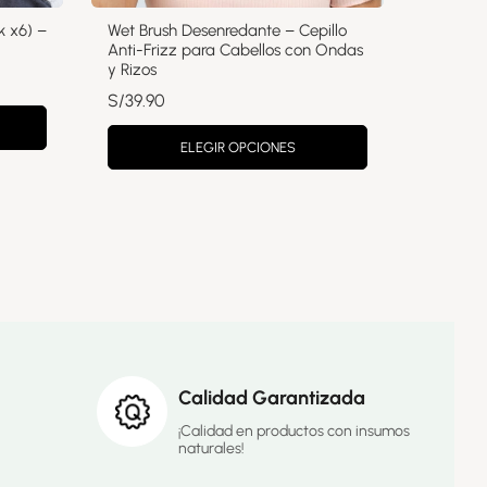
k x6) –
Wet Brush Desenredante – Cepillo
Anti-Frizz para Cabellos con Ondas
y Rizos
S/
39.90
ELEGIR OPCIONES
Calidad Garantizada
¡Calidad en productos con insumos
naturales!