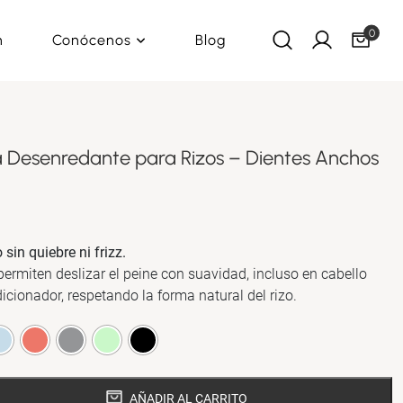
0
n
Conócenos
Blog
 Desenredante para Rizos – Dientes Anchos
El
precio
sin quiebre ni frizz.
actual
ermiten deslizar el peine con suavidad, incluso en cabello
es:
ionador, respetando la forma natural del rizo.
.
S/24.56.
AÑADIR AL CARRITO