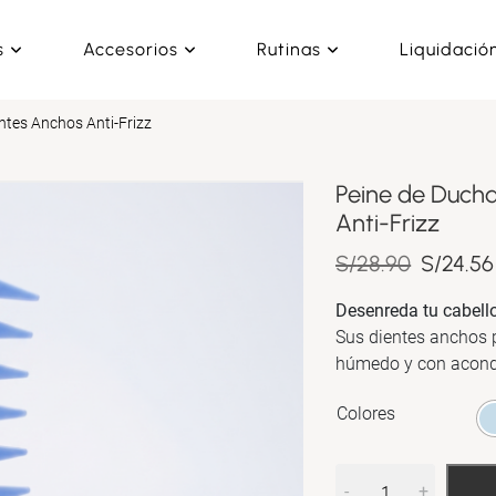
s
Accesorios
Rutinas
Liquidació
ntes Anchos Anti-Frizz
Peine de Ducha
Anti-Frizz
El
S/
28.90
S/
24.56
precio
Desenreda tu cabello 
original
Sus dientes anchos p
era:
húmedo y con acondic
S/28.90
Colores
-
+