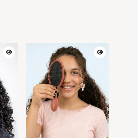
Vista
Vista
previa
previa