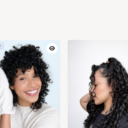
F
Vista
previa