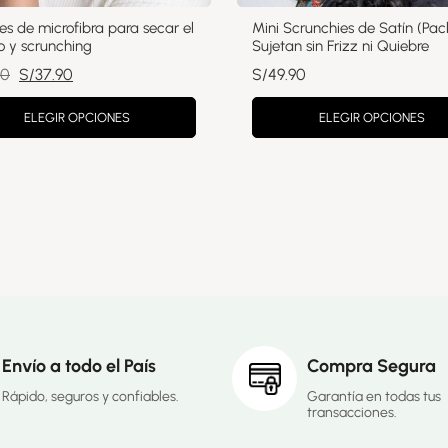
s de microfibra para secar el
Mini Scrunchies de Satín (Pac
o y scrunching
Sujetan sin Frizz ni Quiebre
El
El
90
S/
37.90
S/
49.90
precio
precio
ELEGIR OPCIONES
ELEGIR OPCIONES
original
actual
era:
es:
S/39.90.
S/37.90.
Envío a todo el País
Compra Segura
Rápido, seguros y confiables.
Garantía en todas tus
transacciones.