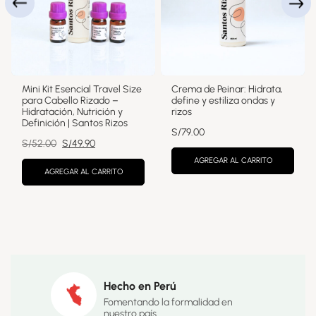
Mini Kit Esencial Travel Size
Crema de Peinar: Hidrata,
para Cabello Rizado –
define y estiliza ondas y
Hidratación, Nutrición y
rizos
Definición | Santos Rizos
S/
79.00
El
El
S/
52.00
S/
49.90
precio
precio
AGREGAR AL CARRITO
original
actual
AGREGAR AL CARRITO
era:
es:
S/52.00.
S/49.90.
Hecho en Perú
Fomentando la formalidad en
nuestro país.