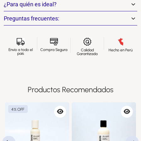
¿Para quién es ideal?
Preguntas frecuentes:
Envío a todo el
Compra Segura
Calidad
Hecho en Perú
país
Garantizada
Productos Recomendados
4% OFF
ta
Vista
Vista
via
previa
previa