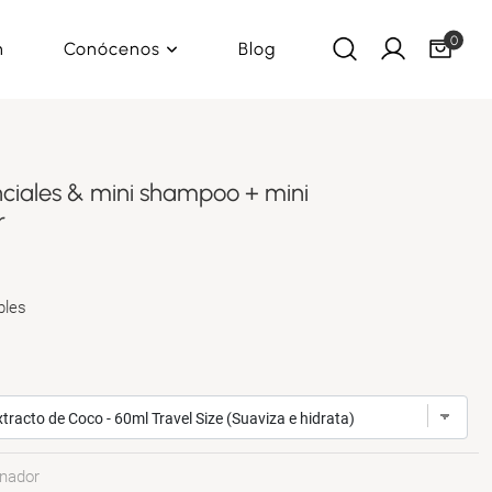
0
n
Conócenos
Blog
enciales & mini shampoo + mini
r
bles
onador