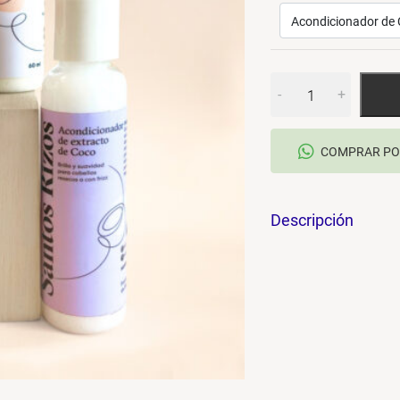
Mini
-
+
Kit
de
Esenciales
COMPRAR PO
&
mini
shampoo
Descripción
+
mini
acondicionador
cantidad