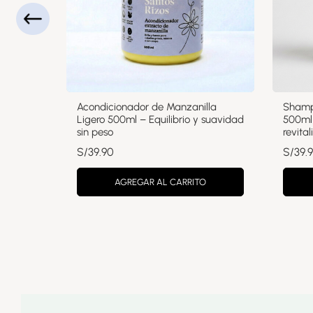
 60ml
Acondicionador de Manzanilla
Shamp
o
Ligero 500ml – Equilibrio y suavidad
500ml 
s)
sin peso
revital
S/
39.90
S/
39.
AGREGAR AL CARRITO