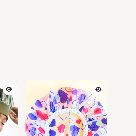
Vista
Vista
previa
previa