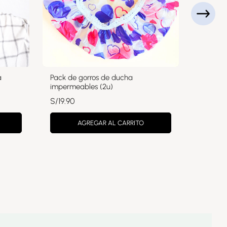
a
Pack de gorros de ducha
Mini ac
impermeables (2u)
Travel S
S/
19.90
S/
16.90
AGREGAR AL CARRITO