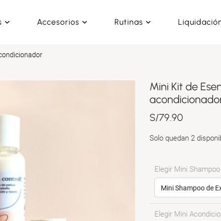
s
Accesorios
Rutinas
Liquidació
acondicionador
Mini Kit de Es
acondicionado
S/
79.90
Solo quedan 2 disponi
Elegir Mini Shampoo
Elegir Mini Acondici