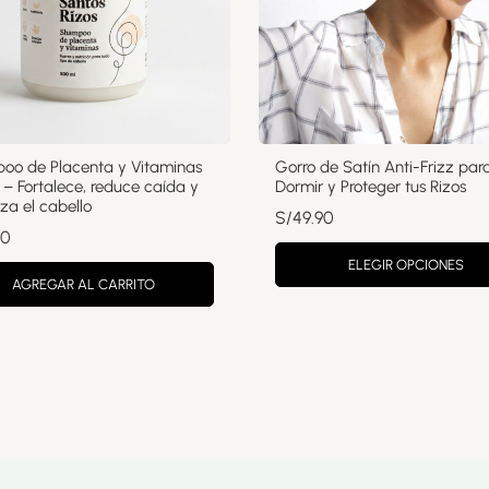
oo de Placenta y Vitaminas
Gorro de Satín Anti-Frizz par
– Fortalece, reduce caída y
Dormir y Proteger tus Rizos
iza el cabello
S/
49.90
90
ELEGIR OPCIONES
AGREGAR AL CARRITO